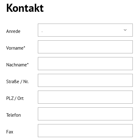
Kontakt
Kiel.Lauf.Treff
Tipps fürs Laufen
Anrede
Vorname
Nachname
Straße / Nr.
PLZ / Ort
Telefon
Fax